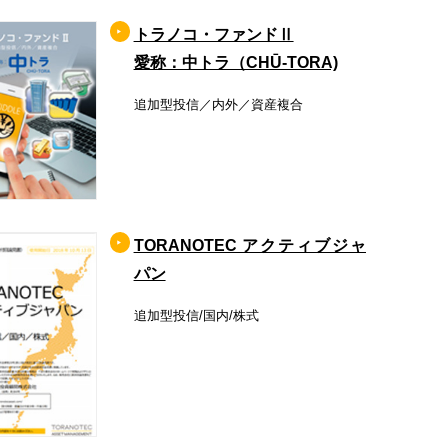
トラノコ・ファンドⅡ
愛称：中トラ（CHŪ-TORA)
追加型投信／内外／資産複合
TORANOTEC アクティブジャ
パン
追加型投信/国内/株式