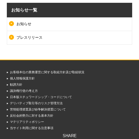
お知らせ一覧
お知らせ
プレスリリース
お客様本位の業務運営に関する取組方針及び取組状況
個人情報保護方針
勧誘方針
議決権行使の考え方
日本版スチュワードシップ・コードについて
デリバティブ取引等のリスク管理方法
苦情処理措置及び紛争解決措置について
反社会的勢力に対する基本方針
マテリアリティポリシー
当サイト利用に関する注意事項
SHARE