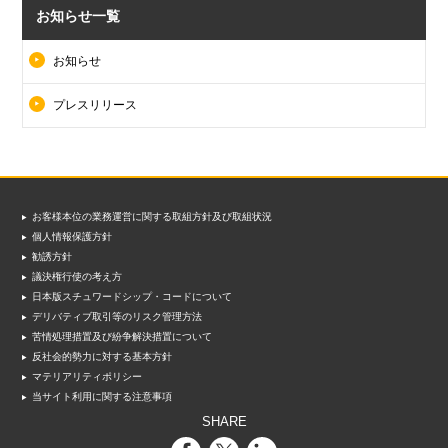
お知らせ一覧
お知らせ
プレスリリース
お客様本位の業務運営に関する取組方針及び取組状況
個人情報保護方針
勧誘方針
議決権行使の考え方
日本版スチュワードシップ・コードについて
デリバティブ取引等のリスク管理方法
苦情処理措置及び紛争解決措置について
反社会的勢力に対する基本方針
マテリアリティポリシー
当サイト利用に関する注意事項
SHARE