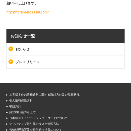
願い申し上げます。
https://toranotecasset.com/
お知らせ一覧
お知らせ
プレスリリース
お客様本位の業務運営に関する取組方針及び取組状況
個人情報保護方針
勧誘方針
議決権行使の考え方
日本版スチュワードシップ・コードについて
デリバティブ取引等のリスク管理方法
苦情処理措置及び紛争解決措置について