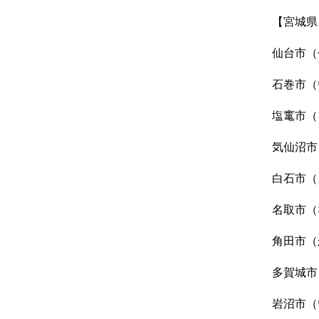
【宮城県
仙台市（
石巻市（
塩竃市（
気仙沼市
白石市（
名取市（
角田市（
多賀城市
岩沼市（