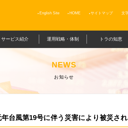
English Site
HOME
サイトマップ
文
サービス紹介
運用戦略・体制
トラの知恵
NEWS
お知らせ
元年台風第19号に伴う災害により被災さ