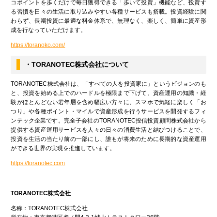
コポイントを歩くだけで毎日獲得できる「歩いて投資」機能など、投資す
る習慣を日々の生活に取り込みやすい各種サービスも搭載。投資経験に関
わらず、長期投資に最適な料金体系で、無理なく、楽しく、簡単に資産形
成を行なっていただけます。
https://toranoko.com/
・TORANOTEC株式会社について
TORANOTEC株式会社は、「すべての人を投資家に」というビジョンのも
と、投資を始める上でのハードルを極限まで下げて、資産運用の知識・経
験がほとんどない若年層を含め幅広い方々に、スマホで気軽に楽しく「お
つり」や各種ポイント・マイルで資産形成を行うサービスを開発するフィ
ンテック企業です。完全子会社のTORANOTEC投信投資顧問株式会社から
提供する資産運用サービスを人々の日々の消費生活と結びつけることで、
投資を生活の当たり前の一部にし、誰もが将来のために長期的な資産運用
ができる世界の実現を推進しています。
https://toranotec.com
TORANOTEC
株式会社
名称：TORANOTEC株式会社