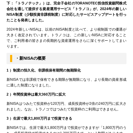
下：「トラノテック」）は、完全子会社のTORANOTEC投信投資顧問株式
会社を通して提供する資産運用サービス「トラノコ」が、2024年の新しい
NISA制度（少額投資非課税制度）に対応したサービスアップデートを行っ
たことを発表しました。
2024年新しいNISAは、以前のNISA制度と比べて、より税制面での優遇が
大きく改定されています。トラノコは、この新しいNISAに対応すること
で、ご利用者の皆さまの長期的な資産運用をさらに深くサポートしてまい
ります。
・新NISAの概要
1
）制度の恒久化、非課税保有期間の無期限化
新NISAでは非課税で保有できる期限が無期限になり、より長期の資産形成
に適した制度になりました。
2
）年間投資枠は最大360万円に拡大
新NISAはつみたて投資枠が120万円、成長投資枠が2倍の240万円に拡大さ
れました。なお、トラノコではつみたて投資枠のご利用はできません。
3
）生涯で最大1,800万円まで投資できる
新NISAでは、生涯で最大1,800万円まで投資ができますが「1,800万円のう