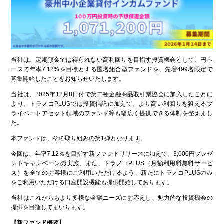
当社は、定期預金では得られない高利回りを目指す投資機会として、円ベ
ースで年率7.12%を目標とする匿名組合型ファンドを、先着499名限定で
募集開始したことをお知らせいたします。
当社は、2025年12月8日付で第二種金融商品取引業協会に加入したことに
より、トラノコPLUSでは投資信託に加えて、より高い利回りを狙えるプ
ライベートアセット領域のファンド等も幅広く提供できる体制を整えまし
た。
本ファンドは、その取り組みの第1弾となります。
今回は、年率7.12％を目指す新ファンドリリースに加えて、3,000円プレゼ
ントキャンペーンの実施、また、トラノコPLUS（月額利用料無料サービ
ス）を全てのお客様にご利用いただけるよう、新たにトラノコPLUSのみ
をご利用いただける口座開設機能も提供開始しております。
当社はこれからもより多様な金融ニーズにお応えし、魅力的な投資機会の
提供を目指してまいります。
【新ファンド概要】