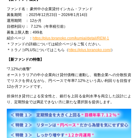
ファンド名： 豪州中小企業貸付インカム・ファンド
募集期間 ：2025年12月23日 ~ 2026年1月14日
運用期間 ： 12か月
目標利回り： 7.12%（年率税引前）
募集上限人数：499名
紹介ページ ：
https://plus.toranoko.com/kumiai/detail/REM-1
＊ファンドの詳細については紹介ページをご覧ください。
＊トラノコPLUSについてはこちら（
https://plus.toranoko.com/
）
【新ファンドの特徴】
“7.12%の衝撃”
オーストラリアの中小企業向け貸付債権に連動し、複数企業への分散投資
でリスクを抑えながら、円ベースで年率7.12%という高い利回りを目指す
12か月ファンドです。
担保付き貸付による安全性と、銀行を上回る金利水準を両立した設計によ
り、定期預金では満足できない方に新たな選択肢を提供します。